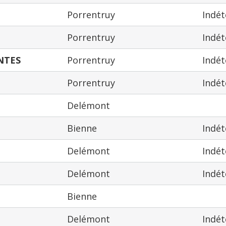
Porrentruy
Indé
Porrentruy
Indé
NTES
Porrentruy
Indé
Porrentruy
Indé
Delémont
Bienne
Indé
Delémont
Indé
Delémont
Indé
Bienne
Delémont
Indé