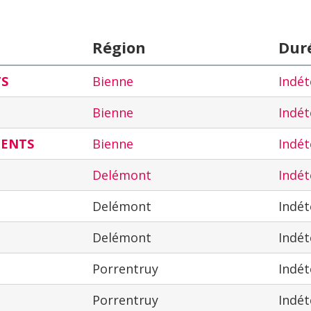
Région
Dur
TS
Bienne
Indé
Bienne
Indé
MENTS
Bienne
Indé
Delémont
Indé
Delémont
Indé
Delémont
Indé
Porrentruy
Indé
Porrentruy
Indé