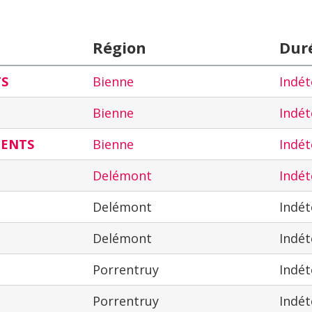
Région
Dur
TS
Bienne
Indé
Bienne
Indé
MENTS
Bienne
Indé
Delémont
Indé
Delémont
Indé
Delémont
Indé
Porrentruy
Indé
Porrentruy
Indé