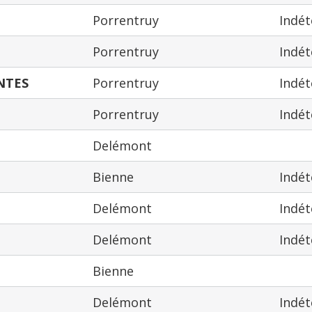
Porrentruy
Indé
Porrentruy
Indé
NTES
Porrentruy
Indé
Porrentruy
Indé
Delémont
Bienne
Indé
Delémont
Indé
Delémont
Indé
Bienne
Delémont
Indé