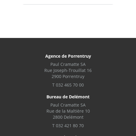
Agence de Porrentruy
Paul Cramatte SA
Rue Joseph-Trouillat 16
2900 Porrentruy
T 032 465 70 00
Bureau de Delémont
Paul Cramatte SA
Rue de la Maltière 10
2800 Delémont
T 032 421 80 70