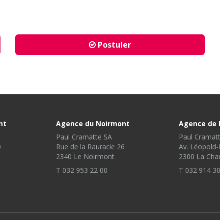
Postuler
nt
Agence du Noirmont
Agence de 
Paul Cramatte SA
Paul Cramat
0
Rue de la Rauracie 26
Av. Léopold-
2340 Le Noirmont
2300 La Cha
T 032 953 22 00
T 032 914 30