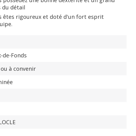
 possédez une bonne dextérité et un grand
 du détail
 êtes rigoureux et doté d'un fort esprit
uipe.
x-de-Fonds
 ou à convenir
minée
 LOCLE