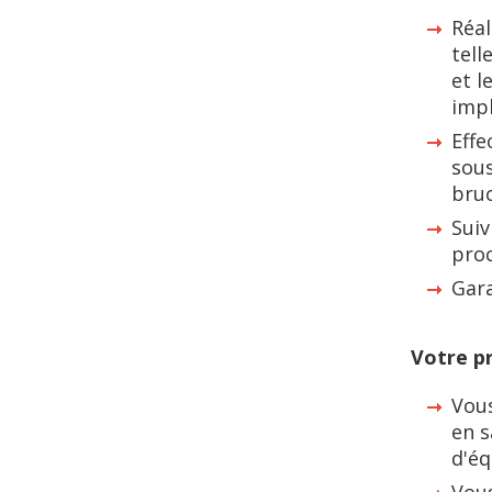
Réal
tell
et l
impl
Effe
sous
bruc
Suiv
proc
Gara
Votre pr
Vous
en s
d'é