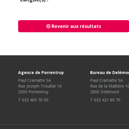
Revenir aux résultats
Agence de Porrentruy
Bureau de Delémo
Paul Cramatte SA
Paul Cramatte SA
Rue Joseph-Trouillat 16
Rue de la Maltière 1
2900 Porrentruy
2800 Delémont
T 032 465 70 00
T 032 421 80 70