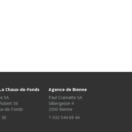
La Chaux-de-Fonds
Agence de Bienne
te SA
Paul Cramatte SA
Robert 56
Silbergasse 4
ux-de-Fonds
2500 Bienne
 30
T 032 544 69 44