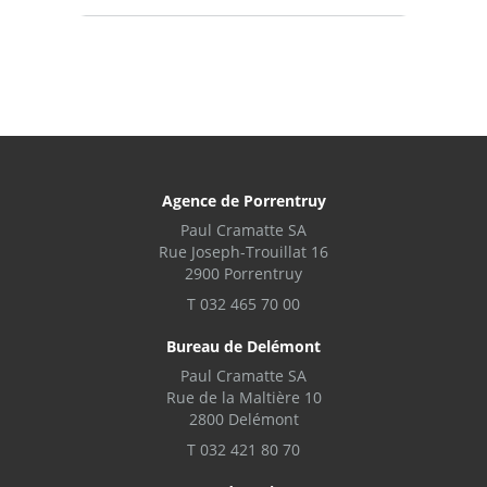
Agence de Porrentruy
Paul Cramatte SA
Rue Joseph-Trouillat 16
2900 Porrentruy
T 032 465 70 00
Bureau de Delémont
Paul Cramatte SA
Rue de la Maltière 10
2800 Delémont
T 032 421 80 70