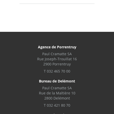
Agence de Porrentruy
Paul Cramatte SA
Rue Joseph-Trouillat 16
2900 Porrentruy
T 032 465 70 00
Bureau de Delémont
Paul Cramatte SA
Rue de la Maltière 10
2800 Delémont
T 032 421 80 70